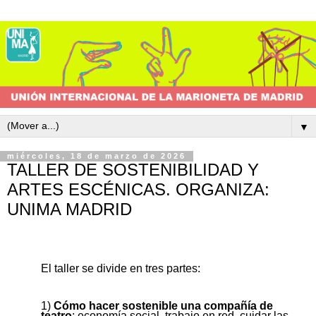
▼
miércoles, 18 de marzo de 2026
TALLER DE SOSTENIBILIDAD Y
ARTES ESCÉNICAS. ORGANIZA:
UNIMA MADRID
El taller se divide en tres partes:
1)
Cómo hacer sostenible una compañía de
teatro
: economía social, trabajo en red, cuidar las