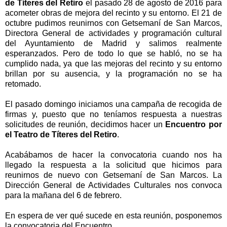
de Títeres del Retiro
el pasado 28 de agosto de 2016 para
acometer obras de mejora del recinto y su entorno. El 21 de
octubre pudimos reunirnos con Getsemaní de San Marcos,
Directora General de actividades y programación cultural
del Ayuntamiento de Madrid y salimos realmente
esperanzados. Pero de todo lo que se habló, no se ha
cumplido nada, ya que l
as mejoras del recinto y su entorno
brillan por su ausencia, y la programación no se ha
retomado.
El pasado domingo iniciamos una campaña de recogida de
firmas
y, puesto que
no teníamos r
espuesta
a nuestras
solicitudes de reunión,
decidimos hacer un
Encuentro por
el Teatro de Títeres del
R
etiro
.
Acabábamos
de hacer la convocatoria
cuando nos
ha
llegado
la
respuesta a
la
solicitud que hic
imos para
reunirnos de nuevo con Getsemaní de San Marcos. La
Dirección General de Actividades Culturales nos convoca
para
la mañana del 6 de febrero.
En espera de ver qué sucede en est
a reunión
, posponemos
la convocatoria
del Encuentro.